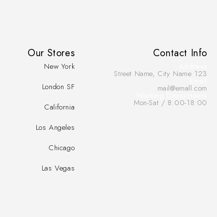
Our Stores
Contact Info
New York
Address:
123 Street Name, City Name
Email:
London SF
mail@emall.com
Working Days/Hours:
Mon-Sat / 8:00-18:00
California
Los Angeles
Chicago
Las Vegas