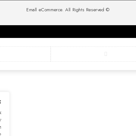
© Emall eCommerce. All Rights Reserved
א
ש
ה
ל