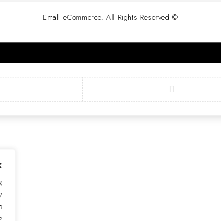
© Emall eCommerce. All Rights Reserved
א
ש
ה
ל