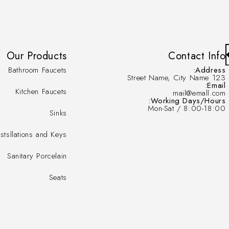
Our Products
Contact Info
Bathroom Faucets
Address:
123 Street Name, City Name
Email:
Kitchen Faucets
mail@emall.com
Working Days/Hours:
Mon-Sat / 8:00-18:00
Sinks
nstsllations and Keys
Sanitary Porcelain
Seats