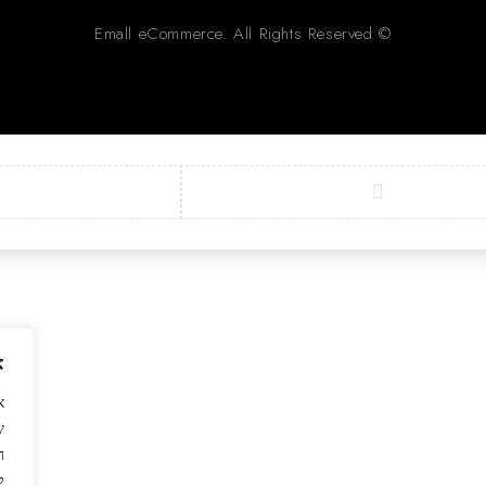
© Emall eCommerce. All Rights Reserved
א
ש
ה
ל