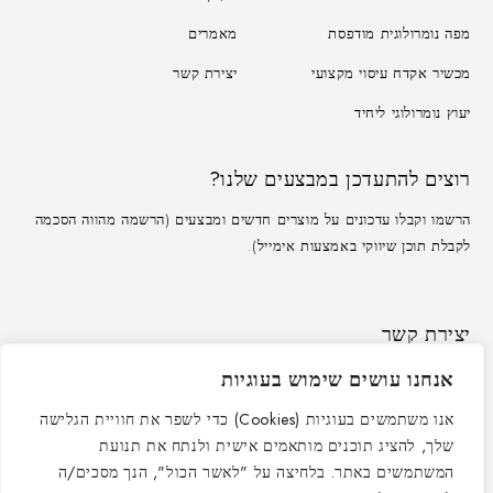
מפה נומרולוגית מודפסת
מאמרים
מכשיר אקדח עיסוי מקצועי
יצירת קשר
יעוץ נומרולוגי ליחיד
רוצים להתעדכן במבצעים שלנו?
הרשמו וקבלו עדכונים על מוצרים חדשים ומבצעים (הרשמה מהווה הסכמה
לקבלת תוכן שיווקי באמצעות אימייל).
יצירת קשר
כתובת:
אנחנו עושים שימוש בעוגיות
משרד: לזרוב 33, ראשון לציון
כתובת אימייל:
service@peleandmore.co.il
אנו משתמשים בעוגיות (Cookies) כדי לשפר את חוויית הגלישה
שעות פעילות:
ראשון-חמישי: 09:00-16:00
שלך, להציג תוכנים מותאמים אישית ולנתח את תנועת
המשתמשים באתר. בלחיצה על "לאשר הכול", הנך מסכים/ה