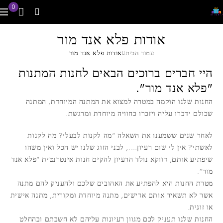
0
אודות פלא אנד מור
עמוד הבית
אודות פלא אנד מור
היי חברים ברוכים הבאים לחנות המתנות
"פלא אנד מור".
החנות שלנו הוקמה במטרה למצוא את המתנה המיוחדת, המתנה
שכולם ידברו עליה ויזכרו כחוויה מיוחדת ומרגשת.
לאחר שנים ששמענו את השאלה “מה לקנות לבעלי? מה לקנות
לאשתי? אין לי שום רעיון…., לבני הזוג שלנו יש הכל ואין משהו
שיפתיע אותם, דווקא נולד הרעיון להקים חנות אינטרנטית “פלא אנד
מור”.
מטרת החנות היא להפתיע את האהובים שלכם ולהעניק להם מתנה
אשר לא תשאיר אותם אדישים, מתנה מיוחדת ומקורית, מתנה אישית
או זוגית.
החנות שלנו תעניק לכם מגוון רעיונות עליהם לא חשבתם ובהחלט