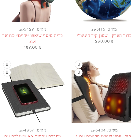
מק״ט:
zs-5115
מק״ט:
zs-5429
דור הארץ - שעון קיר דיגיטלי
כרית עיסוי שיאצו ״ידיים״ לצוואר
280.00
₪
ולגב
189.00
₪
מק״ט:
zs-5404
מק״ט:
zs-4887
כרית עיסוי שיאצו מחממת עם 4
מחברת עסקים A5 משולבת עם