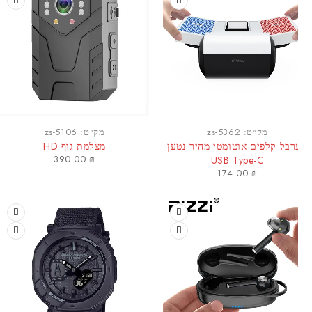
מק״ט:
zs-5362
מק״ט:
zs-5106
רבל קלפים אוטומטי מהיר נטען
מצלמת גוף HD
390.00
₪
USB Type-C
174.00
₪