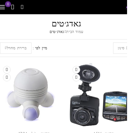
0
גאדג׳טים
עמוד הבית
גאדג׳טים
מיין לפי
ברירת מחדל
סינון