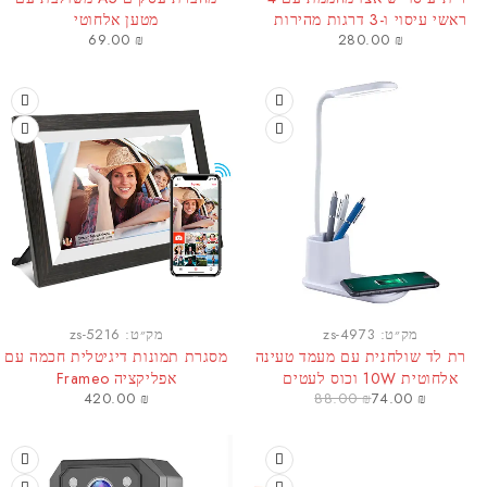
אשי עיסוי ו-3 דרגות מהירות
מטען אלחוטי
69.00
₪
280.00
₪
מוצר חם
מק״ט:
zs-4973
מק״ט:
zs-5216
רת לד שולחנית עם מעמד טעינה
מסגרת תמונות דיגיטלית חכמה עם
אלחוטית 10W וכוס לעטים
אפליקציה Frameo
420.00
₪
88.00
₪
74.00
₪