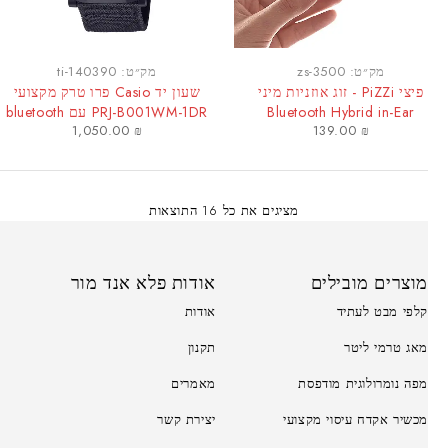
מק״ט:
zs-3500
מק״ט:
ti-140390
פיצי PiZZi - זוג אוזניות מיני
שעון יד Casio פרו טרק מקצועי
Bluetooth Hybrid in-Ear
PRJ-B001WM-1DR עם bluetooth
1,050.00
₪
139.00
₪
HeadPhones איכותיות עם בית
טעינה
מציגים את כל ⁦16⁩ התוצאות
מוצרים מובילים
אודות פלא אנד מור
קלפי מבט לעתיד
אודות
מאג טרמי ליטר
תקנון
מפה נומרולוגית מודפסת
מאמרים
מכשיר אקדח עיסוי מקצועי
יצירת קשר