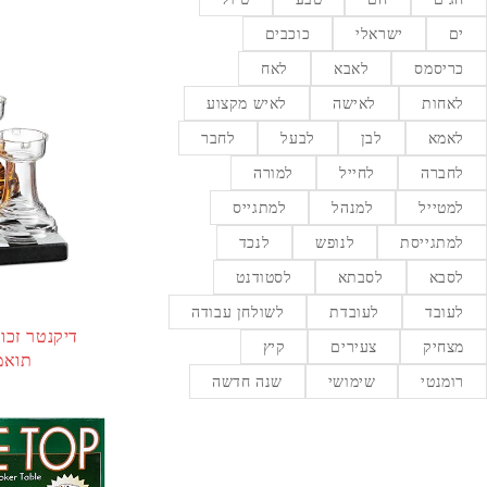
ים
ישראלי
כוכבים
כריסמס
לאבא
לאח
לאחות
לאישה
לאיש מקצוע
לאמא
לבן
לבעל
לחבר
לחברה
לחייל
למורה
למטייל
למנהל
למתגייס
למתגייסת
לנופש
לנכד
לסבא
לסבתא
לסטודנט
לעובד
לעובדת
לשולחן עבודה
מצחיק
צעירים
קיץ
תואמ
רומנטי
שימושי
שנה חדשה