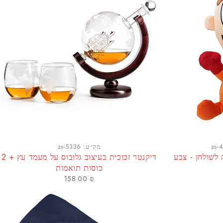
zs-
מק״ט:
zs-5336
ANT להצמדה לשולחן - צבע
דיקנטר זכוכית בעיצוב גלובוס על מעמד עץ + 2
כוסות תואמות
158.00
₪