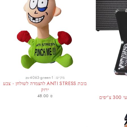
מק״ט:
zs-4063-green-1
בובת ANTI STRESS להצמדה לשולחן - צבע
ירוק
48.00
₪