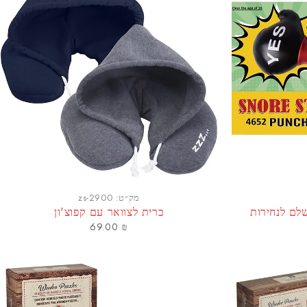
מק״ט:
zs-2900
שלם לנחירות
כרית לצוואר עם קפוצ'ון
69.00
₪