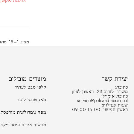
מצלמת אקשן ספורט P WiFi
מציג 1–18 מתוך 40 תוצאות
יצירת קשר
מוצרים מובילים
כתובת:
קלפי מבט לעתיד
משרד: לזרוב 33, ראשון לציון
כתובת אימייל:
מאג טרמי ליטר
service@peleandmore.co.il
שעות פעילות:
ראשון-חמישי: 09:00-16:00
מפה נומרולוגית מודפסת
מכשיר אקדח עיסוי מקצו