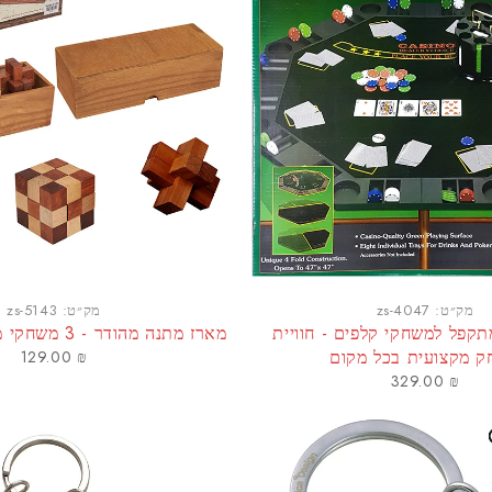
מק״ט:
zs-4047
מק״ט:
zs-5143
תקפל למשחקי קלפים - חוויית
מארז מתנה מהודר - 3 משחקי מחשבה קלאסיים
 מקצועית בכל מקום
129.00
₪
329.00
₪