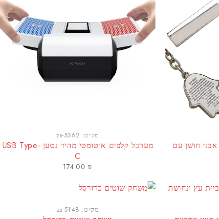
מק״ט:
zs-5362
בני חושן עם
מערבל קלפים אוטומטי מהיר נטען USB Type-
C
174.00
₪
מק״ט:
zs-5148