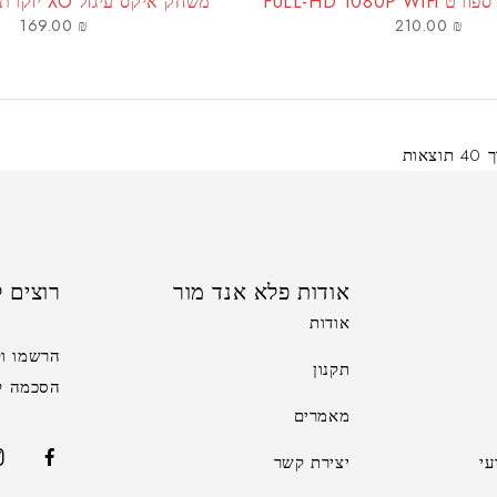
FULL-HD 1080
משחק איקס עיגול XO יוקרתי מעץ ונחושת
169.00
₪
210.00
₪
אודות פלא אנד מור
רוצים 
אודות
הרשמו וק
תקנון
הסכמה לק
מאמרים
עי
יצירת קשר