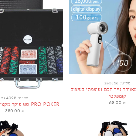
מק״ט:
zs-5356
וורר נייד חכם ועוצמתי בעיצוב
קומפקטי
מק״ט:
zs-4098
68.00
₪
PRO POKER סט פוקר מקצועי 300 צ'יפים
380.00
₪