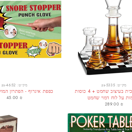
מק״ט:
zs-5335
מק״ט:
zs-4652
דיקנטר זכוכית בעיצוב שחמט + 4 כוסות
כפפת איגרוף - הפתרון המו
ות על לוח דמוי שחמט
45.00
₪
289.00
₪