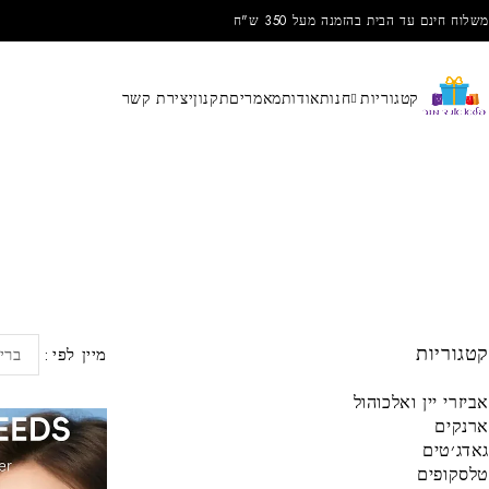
משלוח חינם עד הבית בהזמנה מעל 350 ש"ח
קטגוריות
חנות
אודות
מאמרים
תקנון
יצירת קשר
קטגוריות
מיין לפי
ברי
אביזרי יין ואלכוהול
ארנקים
גאדג׳טים
טלסקופים