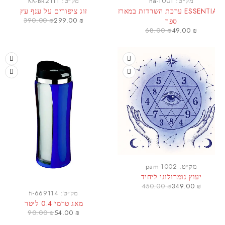
מק״ט:
na-1001
מק״ט:
KK-BR2111
ESSENTIALS ערכת השרדות במארז
זוג ציפורים על ענף עץ
390.00
₪
299.00
₪
ספר
68.00
₪
49.00
₪
מק״ט:
pam-1002
יעוץ נומרולוגי ליחיד
450.00
₪
349.00
₪
-40%
מק״ט:
ti-669114
מאג טרמי 0.4 ליטר
90.00
₪
54.00
₪