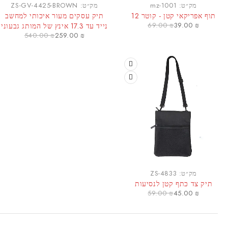
מק״ט:
mz-1001
מק״ט:
ZS-GV-4425-BROWN
תוף אפריקאי קטן - קוטר 12
תיק עסקים מעור איכותי למחשב
69.00
₪
39.00
₪
נייד עד 17.3 אינץ של המותג גבעוני
540.00
₪
259.00
₪
מק״ט:
ZS-4833
תיק צד כתף קטן לנסיעות
59.00
₪
45.00
₪