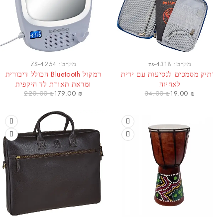
-19%
מק״ט:
zs-4318
מק״ט:
ZS-4254
מוצר חם
תיק מסמכים לנסיעות עם ידית
רמקול Bluetooth הכולל דיבורית
לאחיזה
ומראת תאורת לד היקפית
220.00
₪
179.00
₪
34.00
₪
19.00
₪
-52%