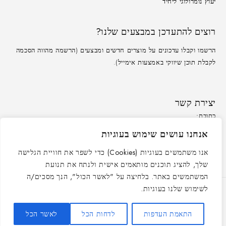
יעוץ נומרולוגי ליחיד
רוצים להתעדכן במבצעים שלנו?
הרשמו וקבלו עדכונים על מוצרים חדשים ומבצעים (הרשמה מהווה הסכמה
לקבלת תוכן שיווקי באמצעות אימייל).
יצירת קשר
כתובת:
משרד: לזרוב 33, ראשון לציון
כתובת אימייל:
אנחנו עושים שימוש בעוגיות
service@peleandmore.co.il
שעות פעילות:
ראשון-חמישי: 09:00-16:00
אנו משתמשים בעוגיות (Cookies) כדי לשפר את חוויית הגלישה
שלך, להציג תוכנים מותאמים אישית ולנתח את תנועת
המשתמשים באתר. בלחיצה על "לאשר הכול", הנך מסכים/ה
לשימוש שלנו בעוגיות.
התאמת העדפות
לדחות הכל
לאשר הכל
© כל הזכויות שמורות ״פלא אנד מור״ 2021-2025