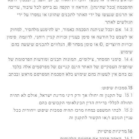
ההסכמה )ככל שתינתן). הוראה זו תקפה גם ביחס לכל עיבוד, עריכה
או תרגום שנעשו על ידי האתר לתכנים שהוזנו או נמסרו על ידי
הגולשים לאתר.
14.3. אם וככל שניתנה הסכמה כאמור, יש להימנע מלהסיר, למחוק
או לשבש כל הודעה או סימן בעניין זכויות קניין רוחני, לדוגמה: סימון
זכויות היוצרים ,© או סימן מסחר ®, הנלווים לתכנים שיעשה בהם
שימוש.
14.4. סימני המסחר, צילומים, תמונות תכנים ומודעות הפרסומת של
שותפיה העסקיים של האתר הינם קניינם של מפרסמים אלה בלבד.
גם בהם אין לעשות בהם שימוש בלא הסכמת המפרסם מראש ובכתב.
15.סמכות שיפוט:
15.1. על תקנון זה יחולו אך ורק דיני מדינת ישראל, אולם לא תהיה
תחולה לכללי ברירת הדין הבינלאומי הקבועים בהם.
15.2. לבתי המשפט במחוז מרכז תהיה סמכות שיפוט ייחודית בכל
עניין הנובע ו/או הקשור לתקנון זה.
16.מדיניות פרטיות:
16.1. האתר מכבד את פרטיות הלקוחות.