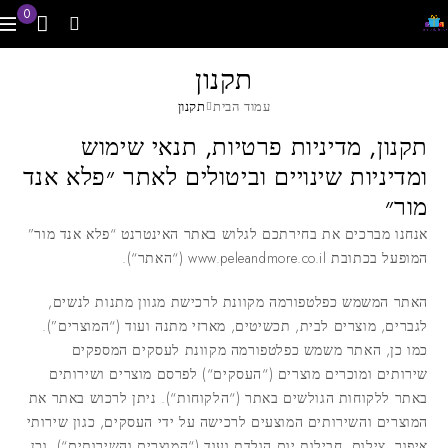
0
תקנון
עמוד הבית
תקנון
תקנון, מדיניות פרטיות, תנאי שימוש
ומדיניות שינויים וביטולים לאתר ״פלא אנד
מור״
אנחנו מברכים את בחירתכם לגלוש באתר האינטרנט “
פלא אנד מור
”
המופעל בכתובת www.peleandmore.co.il (“
האתר
“).
האתר המשמש כפלטפורמה מקוונת לרכישת מגוון מתנות לנשים,
לגברים, מוצרים לבית, תכשיטים, מארזי מתנה ועוד (“המוצרים”).
כמו כן, האתר משמש כפלטפורמה מקוונת לעסקים המספקים
שירותים ומוכרים מוצרים (“
העסקים
“) לפרסם מוצרים ושירותים
באתר ללקוחות הגולשים באתר (“
הלקוחות
“). ניתן לרכוש באתר את
המוצרים והשירותים המוצעים לרכישה על ידי העסקים, כגון שירותי
איפור, צילום, חבילות יום הולדת ועוד (“
המוצרים והשירותים
“), וכן