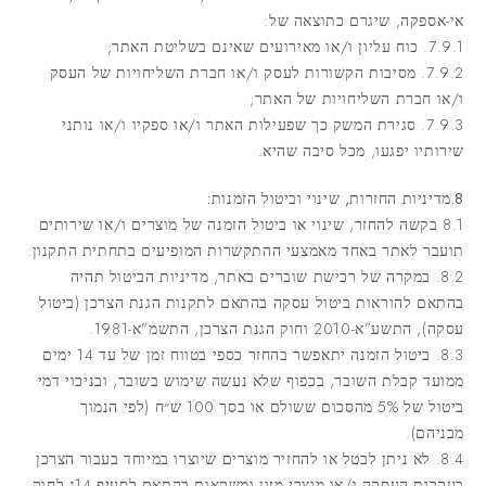
אי-אספקה, שיגרם כתוצאה של:
7.9.1. כוח עליון ו/או מאירועים שאינם בשליטת האתר;
7.9.2. מסיבות הקשורות לעסק ו/או חברת השליחויות של העסק
ו/או חברת השליחויות של האתר;
7.9.3. סגירת המשק כך שפעילות האתר ו/או ספקיו ו/או נותני
שירותיו יפגעו, מכל סיבה שהיא.
8.מדיניות החזרות, שינוי וביטול הזמנות:
8.1 בקשה להחזר, שינוי או ביטול הזמנה של מוצרים ו/או שירותים
תועבר לאתר באחד מאמצעי ההתקשרות המופיעים בתחתית התקנון.
8.2. במקרה של רכישת שוברים באתר, מדיניות הביטול תהיה
בהתאם להוראות ביטול עסקה בהתאם לתקנות הגנת הצרכן (ביטול
עסקה), התשע”א-2010 וחוק הגנת הצרכן, התשמ”א-1981.
8.3. ביטול הזמנה יתאפשר בהחזר כספי בטווח זמן של עד 14 ימים
ממועד קבלת השובר, בכפוף שלא נעשה שימוש בשובר, ובניכוי דמי
ביטול של 5% מהסכום ששולם או בסך 100 ש״ח (לפי הנמוך
מבניהם).
8.4. לא ניתן לבטל או להחזיר מוצרים שיוצרו במיוחד בעבור הצרכן
בעקבות העסקה ו/או מוצרי מזון ומשקאות בהתאם לסעיף 14ג לחוק