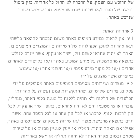
של הרוכש עם העסק. על החברה לא תחול כל אחריות בגין ביטול
רכישה של מוצר ו/או שירות שנרכשו מעסק תוך שימוש בשובר
שנרכש באתר.
9.אחריות האתר:
9.1. אין לראות במידע המופיע באתר משום הבטחה לתוצאה כלשהי
ו/או אחריות לאופן הפעילויות של השירותים והמוצרים המוצגים בו.
האתר לא יהיה אחראי לשום נזק, ישיר או עקיף, אשר ייגרם לגולש
כתוצאה מהסתמכות על מידע המופיע באתר ו/או בקישורים לאתרים
אחרים ו/או כל מקור מידע פנימי ו/או חיצוני אחר ו/או שימוש
במוצרים אשר מוצגים על ידו.
9.2. מוצרים ושירותים מסוימים המופיעים באתר מסופקים על ידי
עסקים, צדדים שלישיים, שההתקשרות עמם נעשית על אחריותו
הבלעדית של הלקוח ולא תהיה ללקוח כל טענה כלפי האתר, מנהליו,
עובדיו או מי מטעמו והם לא יהיו אחראים, באופן ישיר או עקיף, לכל
נזק לרבות, לגוף, לרכוש או לכל נזק אחר או לכל הפסד אחר, אשר
יגרם כתוצאה מרכישת מוצר ו/או שירות מעסקים המפורסמים באתר,
אפילו אם האתר הזהיר, המליץ או ייעץ לעניין מסוים או על שירות
מסוים ובשום מקרה האתר לא יהווה תחליף או יישא באחריות