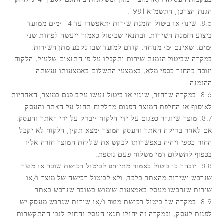
הגנת הצרכן, התשמ”א-1981.
8.5. שינוי או ביטול הזמנת שירות יתאפשרו עד 14 ימים ממועד
ביצוע הזמנת השירות, ובתנאי שביטול כאמור ייעשה לפחות שני
ימים, שאינם ימי מנוחה, קודם למועד שבו נקבע מתן השירות.
במקרה שביטול הזמנת שירות יתקבלו על פי התנאים שלעיל, הלקוח
יזוכה בהחזר כספי מלא, באמצעי התשלום באמצעותו נעשתה
ההזמנה.
8.6. במקרה שהחזר, שינוי או ביטול נעשו עקב פגם במוצר, האחריות
לאיסוף או החלפת המוצר הפגום מהלקוח תחול על האתר והעסק.
8.7. מוצר שיוגדר כפגום על ידי הלקוח ייבדק על ידי האתר והעסק.
אם לאחר בדיקת האתר והעסק המוצר ימצא תקין, הלקוח לא יקבל
החזר כספי ויהיה באפשרותו לבקש את שליחת המוצר חזרה אליו
בכפוף לתשלום דמי משלוח פעם נוספת.
8.8. יובהר כי ביטול כאמור מתייחס לביטול רכישת שובר או מוצר
שנרכש ישירות מהאתר בלבד, ולא לביטול רכישה של מוצר ו/או
שירות שנרכשו מעסק באמצעות שימוש בשובר שנרכש באתר.
8.9. במקרה של ביטול רכישת מוצר ו/או שירות שנרכש מעסק יש
לפנות לעסק, ובמקרה זה יחולו תנאי העסק והחוק לגבי ההתקשרות