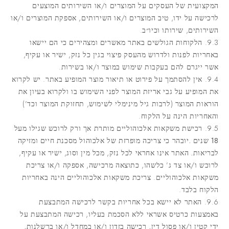
המקצועית של העסקים על המוצרים ו/או השירותים המוצעים
לרכישה על ידו, טיב המוצרים ו/או השירותים, אספקת המוצרים ו/או
השירותים, שירותו וכיו״ב.
9.3. הלקוחות הגולשים באתר מאשרים ומצהירים כי הם יישאו
באחריות לפנות ולדרוש מהעסק פיצוי בגין כל נזק, ישיר או עקיף,
אשר ייגרם להם בעקבות שימוש במוצר ו/או בשירות.
9.4. אין להסתמך על פירוט או תיאור מוצר המופיע באתר. יש לקרוא
את המופיע על גבי אריזת המוצר לפני השימוש בו ולקרוא בעיון את
הוראות המוצר (לרבות גיל מינימלי לשימוש, תחזוקת המוצר וכד’)
והאחריות הינה על הלקוח.
9.5.
רכישת משקאות אלכוהוליים מותרת אך ורק לרוכש שגילו מעל
18 שנים .יובהר כי צריכה מופרזת של אלכוהול מסכנת חיים ומזיקה
לבריאות.
האתר אינו אחראי לכל נזק, מכל מין וסוג, ישיר או עקיף,
לרוכש ו/או צד ג’ כלשהו, כתוצאה מרכישה, אספקה ו/או צריכת
משקאות אלכוהוליים. צריכת משקאות אלכוהוליים הינה באחריות
הלקוח בלבד.
9.6. האתר לא יישא בכל אחריות בקשר לרכישה המתבצעת
באמצעות כרטיס אשראי ללא הסכמת בעליו, רכישה המתבצעת על
ידי קטין ו/או פסול דין, רכישה בזדון ו/או במחדל ו/או ברשלנות,