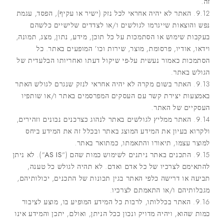
זה.
9.12. האתר לא יהיה אחראי לכל נזק (ישיר או עקיף), הפסד, עגמת
נפש והוצאות שייגרמו לגולשים ו/או לצדדים שלישיים כלשהם
בעקבות שימוש או הסתמכות על כל תוכן, מידע, נתון, מצג, תמונה,
וידאו, אודיו, פרסומת, מוצר, שירות וכו’ המופעים באתר. כל
הסתמכות כאמור נעשית על-פי שיקול דעתו ואחריותו הבלעדית של
הגולש באתר.
9.13. האתר בשום מקרה לא יהיה אחראי לנזק שנגרם לגולש האתר
באמצעות יצירת קשר עם העסקים המפרסמים באתר ו/או שותפיו
העסקיים של האתר.
9.14. האתר ממליץ לגולשים באתר לנהוג כצרכנים נבונים וזהירים,
ולקרוא בעיון את המידע המוצג באתר ובכלל זה את המידע ביחס
למוצר עצמו, תיאורו והתאמתו, כמתואר באתר.
9.15. התכנים באתר ניתנים לשימוש כמות שהם (“
AS IS
“). לא ניתן
להתאימם לצרכיו של כל אדם ואדם. לא תהיה לגולש כל טענה,
תביעה או דרישה כלפי האתר בגין תכונות של התכנים, יכולותיהם,
מגבלותיהם ו/או התאמתם לצרכיו.
9.16. האתר בכללותו, לרבות כל המידע המופיע בו, מוצע לציבור
כמות שהוא, ויהיה מדויק ונכון ככל הניתן, ואולם, יתכן והמידע אינו