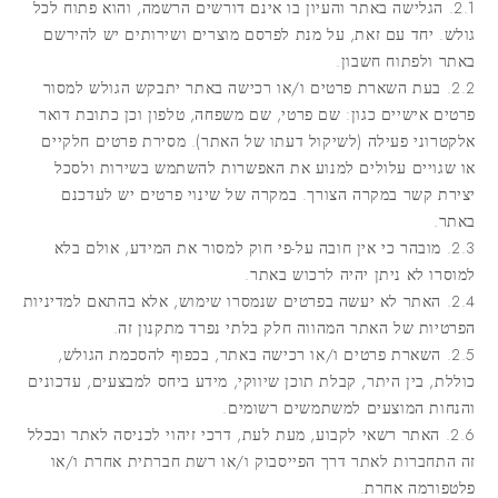
2.1. הגלישה באתר והעיון בו אינם דורשים הרשמה, והוא פתוח לכל
גולש. יחד עם זאת, על מנת לפרסם מוצרים ושירותים יש להירשם
באתר ולפתוח חשבון.
2.2. בעת השארת פרטים ו/או רכישה באתר יתבקש הגולש למסור
פרטים אישיים כגון: שם פרטי, שם משפחה, טלפון וכן כתובת דואר
אלקטרוני פעילה (לשיקול דעתו של האתר). מסירת פרטים חלקיים
או שגויים עלולים למנוע את האפשרות להשתמש בשירות ולסכל
יצירת קשר במקרה הצורך. במקרה של שינוי פרטים יש לעדכנם
באתר.
2.3. מובהר כי אין חובה על-פי חוק למסור את המידע, אולם בלא
למוסרו לא ניתן יהיה לרכוש באתר.
2.4. האתר לא יעשה בפרטים שנמסרו שימוש, אלא בהתאם למדיניות
הפרטיות של האתר המהווה חלק בלתי נפרד מתקנון זה.
2.5. השארת פרטים ו/או רכישה באתר, בכפוף להסכמת הגולש,
כוללת, בין היתר, קבלת תוכן שיווקי, מידע ביחס למבצעים, עדכונים
והנחות המוצעים למשתמשים רשומים.
2.6. האתר רשאי לקבוע, מעת לעת, דרכי זיהוי לכניסה לאתר ובכלל
זה התחברות לאתר דרך הפייסבוק ו/או רשת חברתית אחרת ו/או
פלטפורמה אחרת.