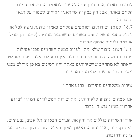
לבעלות תאגיד אחר ניתן יהיה להעביר לתאגיד החדש את המידע
הקיים באתר, אבל רק במקרה שהתאגיד יתחייב לשמור על תנאי
תקנון זה.
16.7. לנותני שירותים ושותפים עסקיים כאמור ניתנת גישה לכל או
לחלק מהמידע שלך, והם עשויים להשתמש בעוגיות (כהגדרתן לעיל)
או בטכנולוגיית איסוף אחרות.
16.8 חשוב לזכור שלא ניתן לערוב במאת האחוזים מפני פעילות
עוינת ונחושה מצד גורמים זרים ולכן אין בפעולות אלה בטחון מוחלט
והאתר לא מתחייב שהשירותים באתר יהיו חסינים באופן מוחלט מפני
גישה בלתי מורשית למידע הנאסף בו.
שירות משלוחים מהירים “ברגע אחרון”
אנו שמחים להציע ללקוחותינו את שירות המשלוחים המהיר “ברגע
אחרון”
באזור גוש דן בלבד
.
אזורי השירות כוללים אך ורק את הערים הבאות: תל אביב, גבעתיים,
רמת גן, יהוד, אור יהודה, ראשון לציון, רמלה, לוד, חולון, בת ים, נס
ציונה ורחובות.