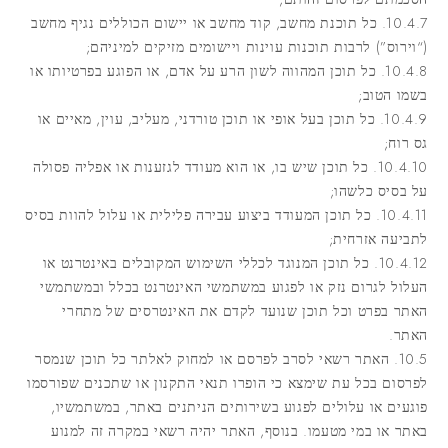
10.4.7. כל תוכנת מחשב, קוד מחשב או יישום הכוללים נגיף מחשב
(“וירוס”) לרבות תוכנות עוינות ויישומים מזיקים למיניהם;
10.4.8. כל תוכן המהווה לשון הרע על אדם, או הפוגע בפרטיותו או
בשמו הטוב;
10.4.9. כל תוכן בעל אופי או תוכן טורדני, מעליב, עוין, מאיים או
גס רוח;
10.4.10. כל תוכן שיש בו, או הוא מעודד לגזענות או אפליה פסולה
על בסיס כלשהו;
10.4.11. כל תוכן המעודד ביצוע עבירה פלילית או עלול להוות בסיס
לתביעה אזרחית;
10.4.12. כל תוכן המנוגד לכללי השימוש המקובלים באינטרנט או
העלול לגרום נזק או לפגוע במשתמשי האינטרנט בכלל ובמשתמשי
האתר בפרט וכל תוכן שנועד לקדם את האינטרסים של מתחרי
האתר.
10.5. האתר רשאי לסרב לפרסם או למחוק לאלתר כל תוכן שנמסר
לפרסום בכל עת שימצא כי הופרו תנאי התקנון או שתכנים שפורסמו
פוגעים או עלולים לפגוע בשירותים הניתנים באתר, במשתמשיו,
באתר או במי מטעמו. בנוסף, האתר יהיה רשאי במקרה זה למנוע