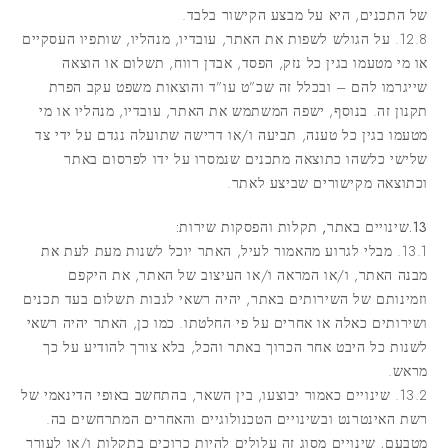
של התכנים, היא על מבצע הקישור בלבד.
12.8. על הגולש לשפות את האתר, עובדיו, מנהליו, שותפיו העסקיים
או מי מטעמו בגין כל נזק, הפסד, אבדן רווח, תשלום או הוצאה
שייגרמו להם – ובכלל זה שכ”ט עו”ד והוצאות משפט עקב הפרת
תקנון זה. בנוסף, ישפה המשתמש את האתר, עובדיו, מנהליו או מי
מטעמו בגין כל טענה, תביעה ו/או דרישה שתועלה נגדם על ידי צד
שלישי כלשהו כתוצאה מתכנים שנמסרו על ידו לפרסום באתר
וכתוצאה מקישורים שביצע לאתר.
13.שינויים באתר, תקלות והפסקות שירות:
13.1. מבלי לגרוע מהאמור לעיל, האתר יוכל לשנות מעת לעת את
מבנה האתר, ו/או המראה ו/או העיצוב של האתר, את היקפם
וזמינותם של השירותים באתר, יהיה רשאי לגבות תשלום בעד תכנים
ושירותים כאלה או אחרים על פי החלטתו. כמו כן, האתר יהיה רשאי
לשנות כל היבט אחר הכרוך באתר והכל, בלא צורך להודיע על כך
מראש.
13.2. שינויים כאמור יבוצעו, בין השאר, בהתחשב באופי הדינאמי של
רשת האינטרנט ובשינויים הטכנולוגיים והאחרים המתרחשים בה.
מטבעם, שינויים מסוג זה עלולים להיות כרוכים בתקלות ו/או לעורר