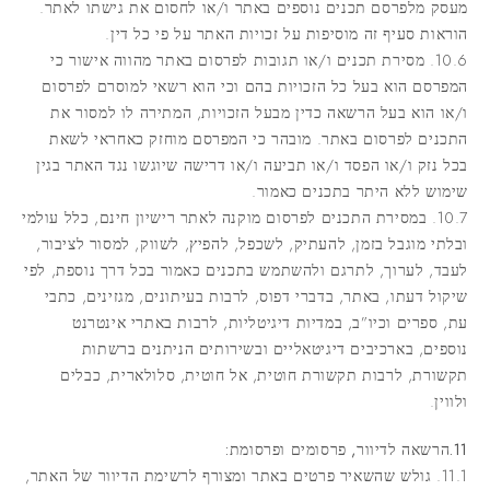
מעסק מלפרסם תכנים נוספים באתר ו/או לחסום את גישתו לאתר.
הוראות סעיף זה מוסיפות על זכויות האתר על פי כל דין.
10.6. מסירת תכנים ו/או תגובות לפרסום באתר מהווה אישור כי
המפרסם הוא בעל כל הזכויות בהם וכי הוא רשאי למוסרם לפרסום
ו/או הוא בעל הרשאה כדין מבעל הזכויות, המתירה לו למסור את
התכנים לפרסום באתר. מובהר כי המפרסם מוחזק כאחראי לשאת
בכל נזק ו/או הפסד ו/או תביעה ו/או דרישה שיוגשו נגד האתר בגין
שימוש ללא היתר בתכנים כאמור.
10.7. במסירת התכנים לפרסום מוקנה לאתר רישיון חינם, כלל עולמי
ובלתי מוגבל בזמן, להעתיק, לשכפל, להפיץ, לשווק, למסור לציבור,
לעבד, לערוך, לתרגם ולהשתמש בתכנים כאמור בכל דרך נוספת, לפי
שיקול דעתו, באתר, בדברי דפוס, לרבות בעיתונים, מגזינים, כתבי
עת, ספרים וכיו”ב, במדיות דיגיטליות, לרבות באתרי אינטרנט
נוספים, בארכיבים דיגיטאליים ובשירותים הניתנים ברשתות
תקשורת, לרבות תקשורת חוטית, אל חוטית, סלולארית, כבלים
ולווין.
11.הרשאה לדיוור, פרסומים ופרסומת:
11.1. גולש שהשאיר פרטים באתר ומצורף לרשימת הדיוור של האתר,