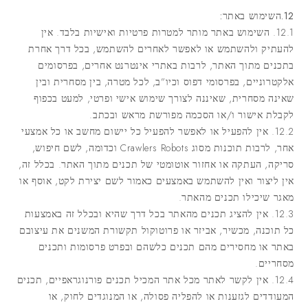
12.השימוש באתר:
12.1. השימוש באתר מותר למטרות פרטיות ואישיות בלבד. אין
להעתיק ולהשתמש או לאפשר לאחרים להשתמש, בכל דרך אחרת
בתכנים מתוך האתר, לרבות באתרי אינטרנט אחרים, בפרסומים
אלקטרוניים, בפרסומי דפוס וכיו”ב, לכל מטרה, בין מסחרית ובין
שאינה מסחרית, שאיננה לצורך שימוש אישי ופרטי, למעט בכפוף
לקבלת אישור ו/או הסכמה מפורשת מראש ובכתב.
12.2. אין להפעיל או לאפשר להפעיל כל יישום מחשב או כל אמצעי
אחר, לרבות תוכנות מסוג Crawlers Robots וכדומה, לשם חיפוש,
סריקה, העתקה או אחזור אוטומטי של תכנים מתוך האתר. בכלל זה,
אין ליצור ואין להשתמש באמצעים כאמור לשם יצירת לקט, אוסף או
מאגר שיכילו תכנים מהאתר.
12.3. אין להציג תכנים מהאתר בכל דרך שהיא ובכלל זה באמצעות
כל תוכנה, מכשיר, אביזר או פרוטוקול תקשורת המשנים את עיצובם
באתר או מחסירים מהם תכנים כלשהם ובפרט פרסומות ותכנים
מסחריים.
12.4. אין לקשר לאתר מכל אתר המכיל תכנים פורנוגראפיים, תכנים
המעודדים לגזענות או להפליה פסולה, או המנוגדים לחוק, או