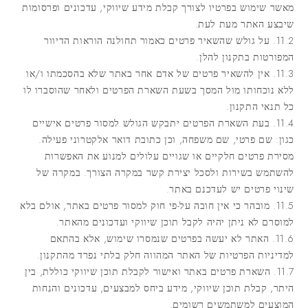
מאשר שימוש בפרטיו לצורך קבלת מידע שיווקי, עדכונים ופרסומות
שיבצע האתר מעת לעת.
11.2. על גולש שהשאיר פרטים כאמור תחולנה הוראות הדיוור
המפורטות בתקנון להלן.
11.3. אין להשאיר פרטים של אדם אחר באתר שלא בהסכמתו ו/או
ללא נוכחותו מול המסך בשעת השארת הפרטים ולאחר שהוסברו לו
כל תנאי התקנון.
11.4. בעת השארת הפרטים יתבקש הגולש למסור פרטים אישיים
כגון: שם פרטי, שם משפחה, וכן כתובת דואר אלקטרוני פעילה.
מסירת פרטים חלקיים או שגויים עלולים למנוע את האפשרות
להשתמש בשירות ולסכל יצירת קשר במקרה הצורך. במקרה של
שינוי פרטים יש לעדכנם באתר.
11.5. מובהר כי אין חובה על-פי חוק למסור פרטים באתר, אולם בלא
למוסרם לא ניתן יהיה לקבל תוכן שיווקי ועדכונים מהאתר.
11.6. האתר לא יעשה בפרטים שנמסרו שימוש, אלא בהתאם
למדיניות הפרטיות של האתר המהווה חלק בלתי נפרד מהתקנון.
11.7. השארת פרטים באתר ואישור לקבלת תוכן שיווקי כוללת, בין
היתר, קבלת תוכן שיווקי, מידע ביחס למבצעים, עדכונים והנחות
המוצעים למשתמשים רשומים.