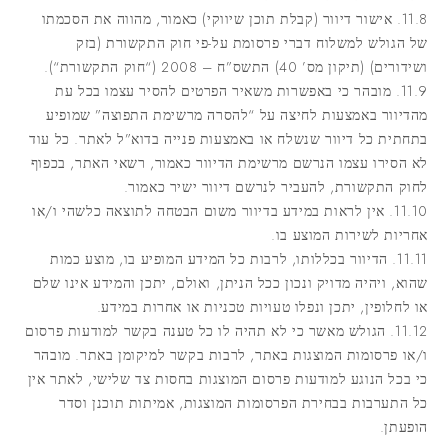
11.8. אישור דיוור (קבלת תוכן שיווקי) כאמור, מהווה את הסכמתו
של הגולש למשלוח דברי פרסומת על-פי חוק התקשורת (בזק
ושידורים) (תיקון מס’ 40) התשס”ח – 2008 (“
חוק התקשורת
“).
11.9. מובהר כי באפשרות משאיר הפרטים להסיר עצמו בכל עת
מהדיוור באמצעות לחיצה על “להסרה מרשימת התפוצה” שמופיע
בתחתית כל דיוור שנשלח או באמצעות פנייה בדוא”ל לאתר. כל עוד
לא הסירו עצמו הנרשם מרשימת הדיוור כאמור, רשאי האתר, בכפוף
לחוק התקשורת, להעביר לנרשם דיוור ישיר כאמור.
11.10. אין לראות במידע בדיוור משום הבטחה לתוצאה כלשהי ו/או
אחריות לשירות המוצע בו.
11.11. הדיוור בכללותו, לרבות כל המידע המופיע בו, מוצע כמות
שהוא, ויהיה מדויק ונכון ככל הניתן, ואולם, יתכן והמידע אינו שלם
או לחלופין, יתכן ונפלו טעויות טכניות או אחרות במידע.
11.12. הגולש מאשר כי לא תהיה לו כל טענה בקשר למודעות פרסום
ו/או פרסומות המוצגות באתר, לרבות בקשר למיקומן באתר. מובהר
כי בכל הנוגע למודעות פרסום המוצגות בחסות צד שלישי, לאתר אין
כל התערבות בבחירת הפרסומות המוצגות, אמיתות תוכנן וסדר
הופעתן.