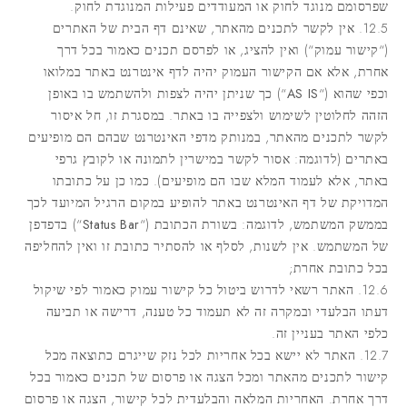
שפרסומם מנוגד לחוק או המעודדים פעילות המנוגדת לחוק.
12.5. אין לקשר לתכנים מהאתר, שאינם דף הבית של האתרים
(“
קישור עמוק
“) ואין להציג, או לפרסם תכנים כאמור בכל דרך
אחרת, אלא אם הקישור העמוק יהיה לדף אינטרנט באתר במלואו
וכפי שהוא (“
AS IS
“) כך שניתן יהיה לצפות ולהשתמש בו באופן
הזהה לחלוטין לשימוש ולצפייה בו באתר. במסגרת זו, חל איסור
לקשר לתכנים מהאתר, במנותק מדפי האינטרנט שבהם הם מופיעים
באתרים (לדוגמה: אסור לקשר במישרין לתמונה או לקובץ גרפי
באתר, אלא לעמוד המלא שבו הם מופיעים). כמו כן על כתובתו
המדויקת של דף האינטרנט באתר להופיע במקום הרגיל המיועד לכך
בממשק המשתמש, לדוגמה: בשורת הכתובת (“
Status Bar
“) בדפדפן
של המשתמש. אין לשנות, לסלף או להסתיר כתובת זו ואין להחליפה
בכל כתובת אחרת;
12.6. האתר רשאי לדרוש ביטול כל קישור עמוק כאמור לפי שיקול
דעתו הבלעדי ובמקרה זה לא תעמוד כל טענה, דרישה או תביעה
כלפי האתר בעניין זה.
12.7. האתר לא יישא בכל אחריות לכל נזק שייגרם כתוצאה מכל
קישור לתכנים מהאתר ומכל הצגה או פרסום של תכנים כאמור בכל
דרך אחרת. האחריות המלאה והבלעדית לכל קישור, הצגה או פרסום