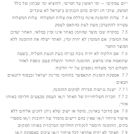
״יום עסקים״ – ימי ראשון עד חמישי, להוציא ימי שבתון של כלל
המשק, ערבי חג וימים בהם הבנקים בישראל לא עובדים.
7.4. עלות ההזמנה אינה כוללת את עלות המשלוח. עלות המשלוח
עשויה להתעדכן מעת לעת בהתאם לעסק.
7.5. במקרה שבו מוצר שהוזמן באתר אינו זמין במלאי, האתר יעדכן
את המזמין. אם המזמין לא יהיה זמין, האתר ישלח את ההזמנה ללא
המוצר החסר.
7.6. אם הלקוח לא יהיה נוכח בביתו בעת הגעת השליח, בשעה
שתואמה אתו מראש, ההזמנה תוחזר ותשלח פעם נוספת לאחר
תשלום דמי משלוח נוספים על ידי הלקוח.
7.7. אספקת הזמנות תתאפשר בתחומי מדינת ישראל ובכפוף לתנאים
הבאים:
7.7.1. ישנה נגישות סבירה למקום ההזמנה;
7.7.2. חברת השליחויות של האתר ו/או העסק מבצעים חלוקה באותו
אזור;
7.8. אם מדובר בארגון, מוסד או ישוב שלא ניתן להגיע אליהם ללא
אישור מיוחד ו/או שאין בהם רישום מוסדר של רחובות ו/או מספרי
בתים, ההזמנה תימסר לנקודת החלוקה המרכזית באותו המקום.
7.9. האתר לא יהיה אחראי לכל איחור ו/או עיכוב באספקה ו/או