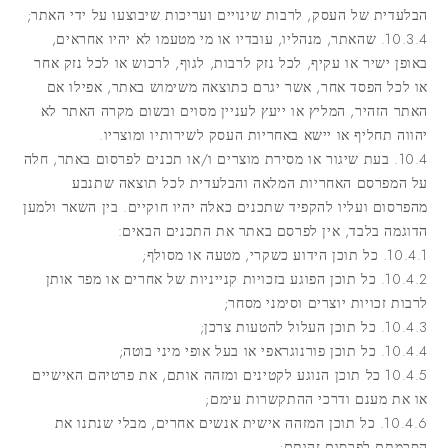
הבלעדית של העסק, לרבות שינויים ועריכות שיבוצעו על ידי האתר;
10.3.4. שהאתר, מנהליו, עובדיו או מי מטעמו לא יהיו אחראים,
באופן ישיר או עקיף, לכל נזק לרבות, לגוף, לרכוש או לכל נזק אחר
או לכל הפסד אחר, אשר יגרם כתוצאה משימוש באתר, אפילו אם
האתר הזהיר, המליץ או ייעץ לעניין מסוים ובשום מקרה האתר לא
יהווה תחליף או יישא באחריות העסק לשירותיו ומוצריו.
10.4. בעת שיגור או מסירת מוצרים ו/או תכנים לפרסום באתר, חלה
על המפרסם האחריות המלאה והבלעדית לכל תוצאה שתנבע
מהפרסום ועליו להקפיד שתכנים כאלה יהיו חוקיים. בין השאר ולמען
הדוגמה בלבד, אין לפרסם באתר את התכנים הבאים:
10.4.1. כל תוכן הידוע כשקרי, מטעה או מסולף;
10.4.2. כל תוכן הפוגע בזכויות קנייניות של אחרים או מפר אותן
לרבות זכויות יוצרים וסימני מסחר;
10.4.3. כל תוכן העלול להטעות צרכן;
10.4.4. כל תוכן פורנוגראפי או בעל אופי מיני בוטה;
10.4.5 כל תוכן הנוגע לקטינים ומזהה אותם, את פרטיהם האישיים
או את מענם ודרכי ההתקשרות עימם;
10.4.6. כל תוכן המזהה אישית אנשים אחרים, מבלי שנתנו את
הסכמתם לפרסום זהותם;