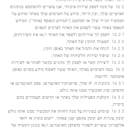
16.2. על מנת לספק שירות איכותי, אנו עשויים להשתמש בנתונים
האישיים שלך, ובין היתר, מידע על השימוש שלך באתר ומידע על
המכשיר הנייד שלך או המחשב (“
המידע הנאסף באתר
“). המידע
הנאסף באתר עשוי לשמש את האתר לצרכים הבאים:
16.2.1. לספק לך שירותים ולשפר את האתר ו/או את השירותים;
16.2.2. תפעולו התקין של האתר;
16.2.3. לנתח את ולנהל את האתר באופן תקין;
16.2.4. שיפור שירות הלקוחות של האתר;
16.2.5. ליצירת קשר או לספק לך נתונים בקשר לאתר או לשירות.
16.3. בעת השימוש באתר, האתר עשוי לאסוף מידע מסוים באופן
אוטומטי. לדוגמה:
16.3.1. כתובת ה- IP שלך, פרוטוקול האינטרנט, ספק האינטרנט או
הדפדפן וסוג המכשיר ממנו אתה גולש;
16.3.2. הקלטת הפעילות שלך באתר או תרשים העמודים בהם
ביקרת;
16.3.3. שימוש בעוגיות על מנת לזהות את המכשיר ממנו אתה גולש.
קובץ עוגיות הם קובץ טקסט קטן שאתר, יישום מקוון או דואר
אלקטרוני עשויים לשמור בדפדפן האינטרנט ו/או בכונן הקשיח של