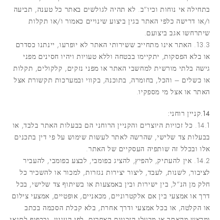
בתחילה אי נוחות וכיו”ב. לא תהיה לגולשים באתר כל טענה, תביעה
ו/או דרישה כלפי האתר בגין ביצוע שינויים כאמור ו/או תקלות
שיתרחשו אגב ביצועם.
13.3. האתר אינו מתחייב ששירותי האתר לא יופרעו, יינתנו כסדרם
או בלא הפסקות, יתקיימו בבטחה וללא טעויות ויהיו חסינים מפני
גישה בלתי מורשית למחשבי האתר או מפני נזקים, קלקולים, תקלות
או כשלים – והכל, בחומרה, בתוכנה, בקווי ובמערכות תקשורת אצל
האתר או אצל מי מספקיו.
14.קניין רוחני:
14.1. כל זכויות היוצרים והקניין הרוחני הם בבעלות האתר בלבד, או
בבעלות צד שלישי, שהרשה לאתר לעשות שימוש על פי דין בתכנים
אלו ובכלל זה שותפיה העסקיים של האתר.
14.2. אין להעתיק, להפיץ, להציג בפומבי, לבצע בפומבי, להעביר
לציבור, לשנות, לעבד, ליצור יצירות נגזרות, למכור או להשכיר כל
חלק מן הנ”ל, בין ישירות ובין באמצעות או בשיתוף צד שלישי, בכל
דרך או אמצעי בין אם אלקטרוניים, מכאניים, אופטיים, אמצעי צילום
או הקלטה, או בכל אמצעי ודרך אחרת, בלא קבלת הסכמה בכתב
ומראש מהאתר או מבעלי הזכויות האחרים, לפי העניין, ובכפוף לתנאי