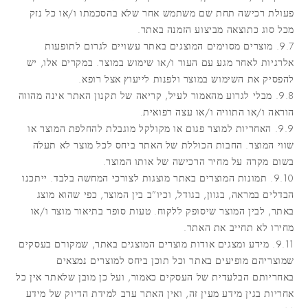
פעולת רכישה תחת שם משתמש אחר שלא בהסכמתו ו/או כל נזק
מכל סוג כתוצאה מביצוע הזמנה באתר.
9.7. מוצרים מסוימים המוצגים באתר עשויים לגרום לתופעות
אלרגיות לאחר מגע עם העור ו/או שימוש במוצר. במקרים אלו, יש
להפסיק את השימוש במוצר ולפנות לייעוץ אצל רופא.
9.8. מבלי לגרוע מהאמור לעיל, קריאה של תקנון האתר אינה מהווה
הוראה ו/או התוויה ו/או עצה רפואית.
9.9. האחריות למוצר פגום או מקולקל מוגבלת להחלפת המוצר או
שווי המוצר. החבות הכוללת של האתר ביחס לכל מוצר לא תעלה
בשום מקרה על מחיר הרכישה של אותו המוצר.
9.10. תמונות המוצרים באתר מוצגות לצורכי המחשה בלבד. ייתכנו
הבדלים במראה, בגוון, בגודל, וכיו”ב בין המוצר, כפי שהוא מוצג
באתר, לבין המוצר שיסופק ללקוח. טעות סופר בתיאור מוצר ו/או
מחירו לא תחייב את האתר.
9.11. מידע ומצגים אודות מוצרים המוצגים באתר, שמקורם בעסקים
שמוצריהם מופיעים באתר וכל תוכן ביחס למוצרים נמצאים
באחריותם הבלעדית של העסקים כאמור, ועל כן מובן שלאתר אין כל
אחריות בגין מידע מעין זה, ואין האתר ערב למידת הדיוק של מידע