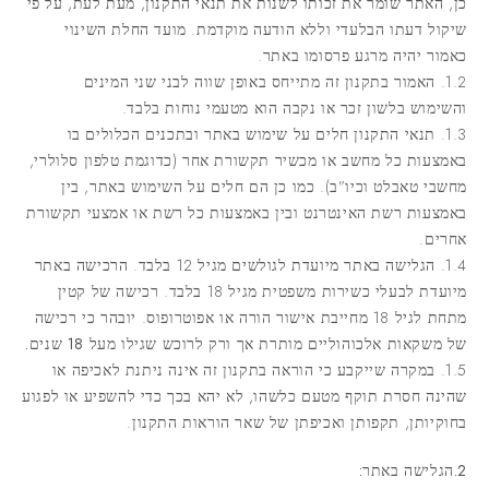
כן, האתר שומר את זכותו לשנות את תנאי התקנון, מעת לעת, על פי
שיקול דעתו הבלעדי וללא הודעה מוקדמת. מועד החלת השינוי
כאמור יהיה מרגע פרסומו באתר.
1.2. האמור בתקנון זה מתייחס באופן שווה לבני שני המינים
והשימוש בלשון זכר או נקבה הוא מטעמי נוחות בלבד.
1.3. תנאי התקנון חלים על שימוש באתר ובתכנים הכלולים בו
באמצעות כל מחשב או מכשיר תקשורת אחר (כדוגמת טלפון סלולרי,
מחשבי טאבלט וכיו”ב). כמו כן הם חלים על השימוש באתר, בין
באמצעות רשת האינטרנט ובין באמצעות כל רשת או אמצעי תקשורת
אחרים.
1.4. הגלישה באתר מיועדת לגולשים מגיל 12 בלבד. הרכישה באתר
מיועדת לבעלי כשירות משפטית מגיל 18 בלבד. רכישה של קטין
מתחת לגיל 18 מחייבת אישור הורה או אפוטרופוס.
יובהר כי רכישה
של משקאות אלכוהוליים מותרת אך ורק לרוכש שגילו מעל 18 שנים.
1.5. במקרה שייקבע כי הוראה בתקנון זה אינה ניתנת לאכיפה או
שהינה חסרת תוקף מטעם כלשהו, לא יהא בכך כדי להשפיע או לפגוע
בחוקיותן, תקפותן ואכיפתן של שאר הוראות התקנון.
2.הגלישה באתר: