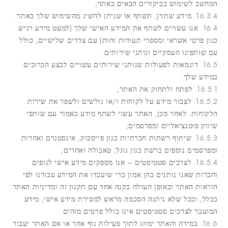
המחשב לשימוש בביקורים הבאים באתר;
16.3.4. מידע שתזין, תשתף או שניתן להשיג מהשימוש שלך באתר.
16.4. אנו עשויים לשתף את המידע האישי שלך (למעט מידע רגיש
כגון פרטי אשראי ומספרי תעודות זהות) עם צדדים שלישיים, כולל
עם שותפינו העסקיים ונותני שירותים.
16.5. דוגמאות לפעולות שנותני שירותים עשויים לבצע הכרוכים
במידע שלך:
16.5.1. לפתח ולתחזק את האתר;
16.5.2. לצבור מידע על לקוחות ו/או גולשים ולשפר את שירות
הלקוחות. לאחר מכן, האתר עשוי לשתף מידע כאמור עם שותפי
שיווק פוטנציאליים ומפרסמים;
16.5.3. שיתוף רשתות חברתיות כגון פייסבוק, אינסטגרם ואחרות
ומפרסמים נוספים ברשת כגון גוגל, טאבולה ואחרים;
16.5.4. לצרכים סטטיסטים – אנו מספקים מידע אישי לגופים
וחברות שאנו נותנים בהן אמון כדי שיעבדו את המידע עבורנו לפי
הוראות האתר ובאופן העולה בקנה אחד עם תקנון זה ומדיניות האתר.
ככלל, וככל שלא ניתנה הסכמה מראש למסירת מידע אישי, מידע
המועבר לצרכים סטטיסטים אינו כולל פרטים מזהים.
16.6. במידה והאתר ימוזג לתוך פעילות גוף אחר או אם האתר יעבור