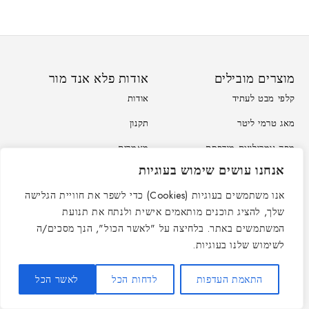
מוצרים מובילים
אודות פלא אנד מור
קלפי מבט לעתיד
אודות
מאג טרמי ליטר
תקנון
מפה נומרולוגית מודפסת
מאמרים
אנחנו עושים שימוש בעוגיות
מכשיר אקדח עיסוי מקצועי
יצירת קשר
אנו משתמשים בעוגיות (Cookies) כדי לשפר את חוויית הגלישה
יעוץ נומרולוגי ליחיד
שלך, להציג תוכנים מותאמים אישית ולנתח את תנועת
המשתמשים באתר. בלחיצה על "לאשר הכול", הנך מסכים/ה
רוצים להתעדכן במבצעים שלנו?
לשימוש שלנו בעוגיות.
הרשמו וקבלו עדכונים על מוצרים חדשים ומבצעים (הרשמה מהווה הסכמה
התאמת העדפות
לדחות הכל
לאשר הכל
לקבלת תוכן שיווקי באמצעות אימייל).