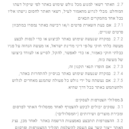
2.7. האתר רשאי למנוע מכל גולש שימוש באתר לפי שיקול דעתו
המוחלט. מבלי לגרוע מהאמור לעיל, רשאי האתר לחסום גישתו אליו
בכל אחד מהמקרים הבאים:
2.7.1. אם בעת השארת פרטים ו/או רכישה באתר נמסרו במתכוון
פרטים שגויים;
2.7.2. במקרה שנעשה שימוש באתר לביצוע או כדי לנסות לבצע
מעשה בלתי חוקי על-פי דיני מדינת ישראל, או מעשה הנחזה על פניו
כבלתי חוקי כאמור, או כדי לאפשר, להקל, לסייע או לעודד ביצועו
של מעשה כזה;
2.7.3. אם הופרו תנאי תקנון זה;
2.7.4. במקרה שנעשה שימוש באתר בניסיון להתחרות באתר;
2.7.5. אם נעשתה על ידי גולש כל פעולה שתמנע מאחרים לגלוש
ולהשתמש באתר בכל דרך שהיא.
3.מסלולי הצטרפות לעסקים:
3.1. עסקים יכולים לבקש להצטרף לאחד ממסלולי האתר לפרסום
ומכירת מוצרים ושירותים (״
המסלולים
״).
3.2. ההצטרפות תתבצע באמצעות הרשמה באתר. לאחר מכן, נציג
האתר ייצור קשר עם העסק להשלמת תהליך ההצטרפות ופרסום