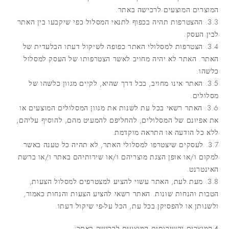
המוצרים המוצעים לרכישה באתר.
3.3. ההצטרפות תהיה בכפוף לתנאי המסלול כפי שיקבעו בין האתר
לבין העסק.
3.4. הצטרפות למסלולי האתר כפופה לשיקול דעתו הבלעדית של
האתר. האתר לא יהיה מחויב לאשר הצטרפותו של העסק למסלול
כלשהו.
3.5. האתר אינו מחויב, בכל דרך שהיא, לקיים מגוון כלשהו של
מסלולים.
3.6. האתר רשאי בכל עת לשנות את מגוון המסלולים המוצעים או
את אפיונם של המסלולים, להחליפם להמעיט מהם, להוסיף עליהם,
ללא כל הודעה או התראה מוקדמת.
3.7. לעסקים שיצטרפו למסלולי האתר, לא תהיה כל טענה באשר
למקום ו/או אופן הצגת מוצריהם ו/או שירותיהם באתר ו/או ברשת
האינטרנט.
3.8. מעת לעת, האתר עשוי להציע למצטרפים למסלול הצעות,
הטבות והנחות שונות. האתר רשאי להציע הצעות והנחות כאמור,
ולשנותן או להפסיקן בכל עת, הכל על-פי שיקול דעתו.
4.המוצרים והשירותים המוצעים לרכישה באתר: