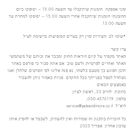
זמני אספקה: הזמנות שיתקבלו עד השעה 15:00 – יסופקו ביום
ההזמנה! הזמנות שיתקבלו אחרי השעה 15:00 – יסופקו למחרת עד
השעה 13:00.
*שימו לב: השירות זמין רק בערים המופיעות ברשימה לעיל.
צרו קשר:
האתר מקפיד על קיום הוראות החוק ומכבד את זכותם של משתמשי
האתר ואחרים לפרטיות ולשם טוב. אם אתה סבור כי פורסם באתר
תוכן הפוגע בך מטעם כלשהו, נא פנה אלינו לפי הפרטים שלהלן ואנו
נשתדל לטפל בפנייתך בכל ההקדם. פניות כאמור ניתן להעביר
באמצעים הבאים:
כתובת: לזרוב 33, ראשון לציון;
טלפון: 050-4576119;
דוא”ל: service@peleandmore.co.il
כל הזכויות בתקנון זה שמורות ואין להעתיק, לשכפל או להפיץ אותו.
עדכון אחרון: אפריל 2025