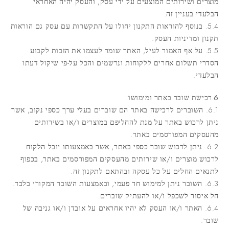
מוצרים ושירותים המוצעים על ידי עסק, והעסק יהיה האחראי
הבלעדי בעניין זה.
5.4. בנוסף להוראות התקנון יחולו על התקשרות עם עסק גם הוראות
תקנון ומדיניות העסק.
5.5. על אף האמור לעיל, האתר שומר לעצמו את הזכות לקבוע
הסדרי תשלום אחרים ללקוחות ונרשמים והכל על-פי שיקול דעתו
הבלעדי.
6.רכישת שובר באתר ומימושו:
6.1. השוברים לרכישה באתר הם שוברים בעלי ערך כספי נקוב, אשר
ניתן לרכוש באתר על מנת להחליפם במוצרים ו/או בשירותים
מהעסקים המפורסמים באתר.
6.2. ניתן לרכוש שובר כספי באתר, אשר באמצעותו יוכל הלקוח
לרכוש מוצרים ו/או שירותים מהעסקים המפורסמים באתר, בכפוף
לתנאים החלים על כל עסקה ובהתאם לתקנון זה.
6.3. השובר ניתן למימוש חד פעמי, ובאמצעות השובר המקורי בלבד.
חל איסור לשכפל ו/או להעתיק שוברים.
6.4. האתר ו/או העסק לא יהיו אחראים על אובדן ו/או גניבה של
שובר.