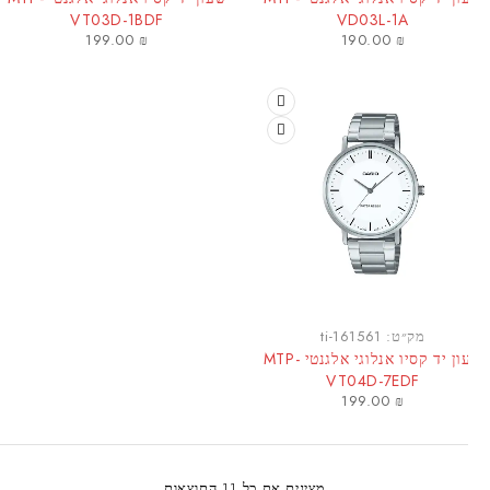
VT03D-1BDF
VD03L-1A
199.00
₪
190.00
₪
מק״ט:
ti-161561
שעון יד קסיו אנלוגי אלגנטי MTP-
VT04D-7EDF
199.00
₪
מציגים את כל ⁦11⁩ התוצאות