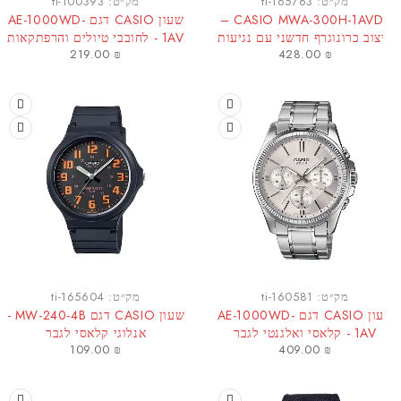
מק״ט:
ti-165763
מק״ט:
ti-100393
CASIO MWA-300H-1AVDF –
שעון CASIO דגם AE-1000WD-
צוב כרונוגרף חדשני עם נגיעות
1AV - לחובבי טיולים והרפתקאות
219.00
₪
428.00
₪
ספורטיביות
מק״ט:
ti-160581
מק״ט:
ti-165604
שעון CASIO דגם AE-1000WD-
שעון CASIO דגם MW-240-4B -
1AV - קלאסי ואלגנטי לגבר
אנלוגי קלאסי לגבר
109.00
₪
409.00
₪