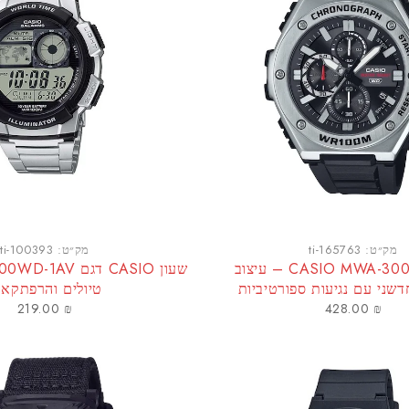
מק״ט:
ti-165763
מק״ט:
ti-100393
CASIO MWA-300H-1AVDF – עיצוב
דשני עם נגיעות ספורטיביות
טיולים והרפתקאו
219.00
₪
428.00
₪