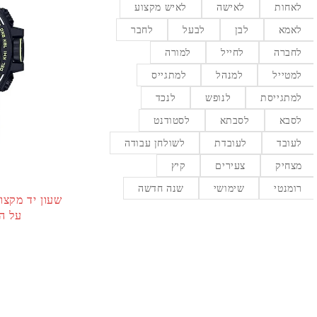
לאחות
לאישה
לאיש מקצוע
לאמא
לבן
לבעל
לחבר
לחברה
לחייל
למורה
למטייל
למנהל
למתגייס
למתגייסת
לנופש
לנכד
לסבא
לסבתא
לסטודנט
לעובד
לעובדת
לשולחן עבודה
מצחיק
צעירים
קיץ
רומנטי
שימושי
שנה חדשה
על הרצועה 