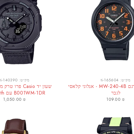
מק״ט:
ti-165604
מק״ט:
ti-140390
שעון CASIO דגם MW-240-4B - אנלוגי קלאסי
לגבר
B001WM-1DR עם bluetooth
1,050.00
₪
109.00
₪