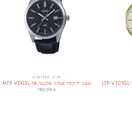
מק״ט:
ti-161192
שעון יד קסיו אנלוגי אלגנטי MTP-VD03L-1A
190.00
₪