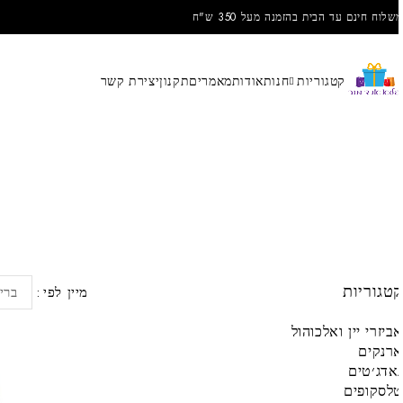
שלוח חינם עד הבית בהזמנה מעל 350 ש"ח
קטגוריות
חנות
אודות
מאמרים
תקנון
יצירת קשר
טגוריות
מיין לפי
בריר
ביזרי יין ואלכוהול
רנקים
אדג׳טים
לסקופים