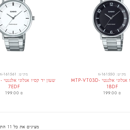
מק״ט:
ti-161550
מק״ט:
ti-161561
שעון יד קסיו אנלוגי אלגנטי MTP-VT03D-
שעון 
7EDF
1BDF
199.00
₪
199.00
₪
מציגים את כל ⁦11⁩ התוצאות