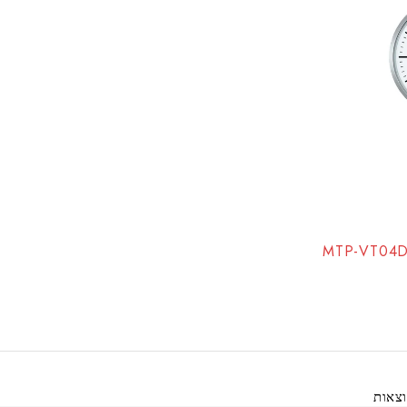
יד קסיו אנלוגי אלגנטי MTP-VT04D-