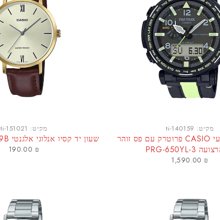
מק״ט:
ti-140159
מק״ט:
ti-151021
שעון יד מקצועי CASIO פרוטרק עם פס זוהר
שעון יד קסיו אנלוגי אלגנטי LTP-VT01GL-9B
PRG-650YL-3
190.00
₪
1,590.00
₪