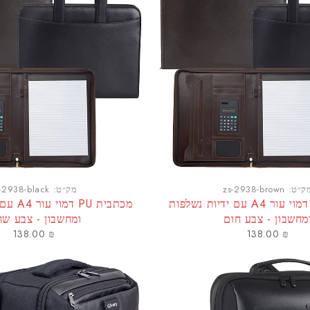
״ט:
zs-2938-brown
מק״ט:
s-2938-black
מכתבית PU דמוי עור A4 עם ידיות נשלפות
מכתבית PU 
חשבון - צבע חום
ומחשבון - צבע שחו
138.00
₪
138.00
₪