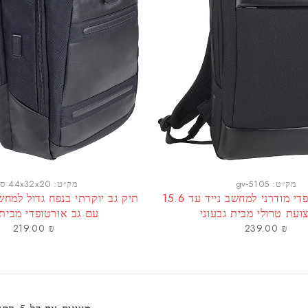
מק״ט:
gv-5105
מק״ט:
44x32x20 ס"מ
תיק גב אורטופדי מודרני למחשב נייד עד 15.6
עת טרולי מבית גבעוני
עם גב אורטופדי מבית ג
219.00
₪
239.00
₪