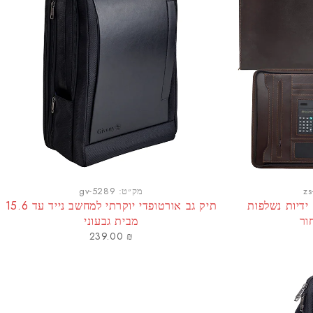
z
מק״ט:
gv-5289
דמוי עור A4 עם ידיות נשלפות
תיק גב אורטופדי יוקרתי למחשב נייד עד 15.6
ר
מבית גבעוני
239.00
₪