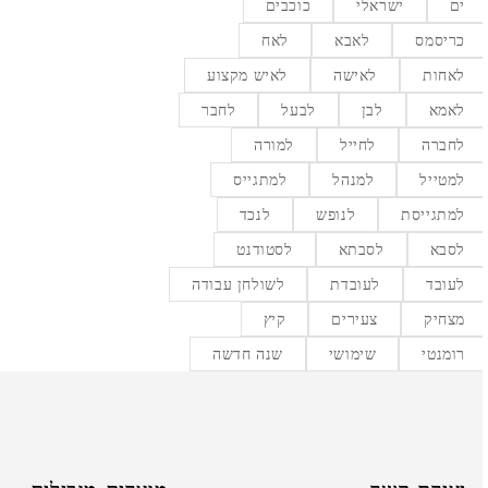
ים
ישראלי
כוכבים
כריסמס
לאבא
לאח
לאחות
לאישה
לאיש מקצוע
לאמא
לבן
לבעל
לחבר
לחברה
לחייל
למורה
למטייל
למנהל
למתגייס
למתגייסת
לנופש
לנכד
לסבא
לסבתא
לסטודנט
לעובד
לעובדת
לשולחן עבודה
מצחיק
צעירים
קיץ
רומנטי
שימושי
שנה חדשה