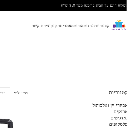
שלוח חינם עד הבית בהזמנה מעל 350 ש"ח
קטגוריות
חנות
אודות
מאמרים
תקנון
יצירת קשר
טגוריות
מיין לפי
בריר
ביזרי יין ואלכוהול
רנקים
אדג׳טים
לסקופים