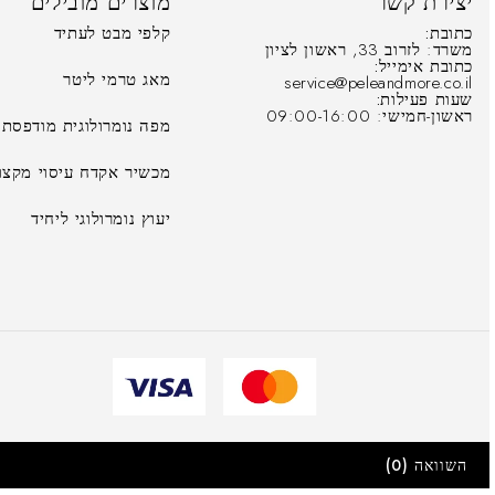
יצירת קשר
מוצרים מובילים
כתובת:
קלפי מבט לעתיד
משרד: לזרוב 33, ראשון לציון
כתובת אימייל:
מאג טרמי ליטר
service@peleandmore.co.il
שעות פעילות:
ראשון-חמישי: 09:00-16:00
מפה נומרולוגית מודפסת
מכשיר אקדח עיסוי מקצוע
יעוץ נומרולוגי ליחיד
השוואה
(0)