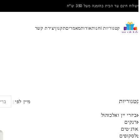
שלוח חינם עד הבית בהזמנה מעל 350 ש"ח
קטגוריות
חנות
אודות
מאמרים
תקנון
יצירת קשר
טגוריות
מיין לפי
בריר
ביזרי יין ואלכוהול
רנקים
אדג׳טים
לסקופים