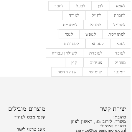
לאמא
לבן
לבעל
לחבר
לחברה
לחייל
למורה
למטייל
למנהל
למתגייס
למתגייסת
לנופש
לנכד
לסבא
לסבתא
לסטודנט
לעובד
לעובדת
לשולחן עבודה
מצחיק
צעירים
קיץ
רומנטי
שימושי
שנה חדשה
יצירת קשר
מוצרים מובילים
כתובת:
קלפי מבט לעתיד
משרד: לזרוב 33, ראשון לציון
כתובת אימייל:
מאג טרמי ליטר
service@peleandmore.co.il