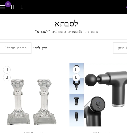
0
לסבתא
עמוד הבית
מוצרים המתויגים “לסבתא”
מיין לפי
ברירת מחדל
סינון