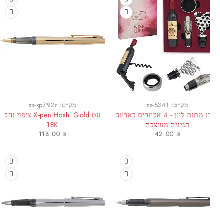
מק״ט:
zs-5341
מק״ט:
zs-xp792r
מארז מתנה ליין - 4 אביזרים באריזה
עט X-pen Hoshi Gold ציפוי זהב
חגיגית מעוצבת
18K
118.00
₪
42.00
₪