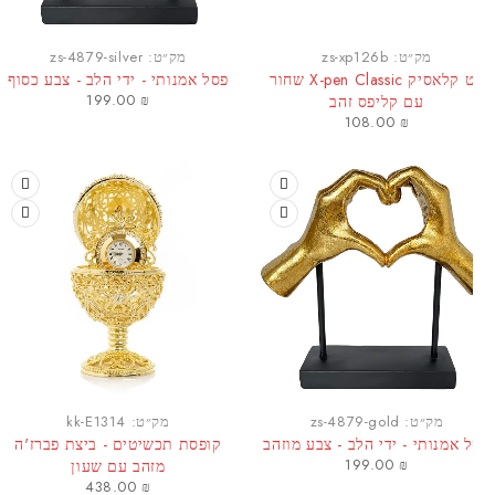
מק״ט:
zs-xp126b
מק״ט:
zs-4879-silver
עט קלאסיק X-pen Classic שחור
פסל אמנותי - ידי הלב - צבע כסוף
199.00
₪
עם קליפס זהב
108.00
₪
מק״ט:
zs-4879-gold
מק״ט:
kk-E1314
 אמנותי - ידי הלב - צבע מוזהב
קופסת תכשיטים - ביצת פברז'ה
199.00
₪
מזהב עם שעון
438.00
₪