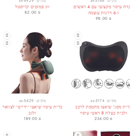
מק״ט:
zs-5166
מק״ט:
zs-4929
אקדח עיסוי מקצועי עם 4 ראשים
זוג פמוטים קריסטל
82.00
₪
ו-6 דרגות עוצמה
98.00
₪
מק״ט:
zs-5174
מק״ט:
zs-5429
רית מסג' שיאצו מחממת לרכב
כרית עיסוי שיאצו ״ידיים״ לצוואר
ולבית בעלת 8 ראשי עיסוי
ולגב
189.00
₪
234.00
₪