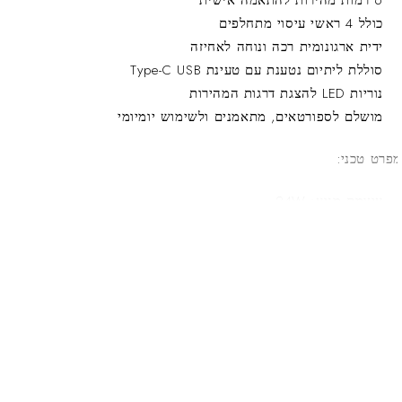
6 רמות מהירות להתאמה אישית
כולל 4 ראשי עיסוי מתחלפים
ידית ארגונומית רכה ונוחה לאחיזה
סוללת ליתיום נטענת עם טעינת Type-C USB
נוריות LED להצגת דרגות המהירות
מושלם לספורטאים, מתאמנים ולשימוש יומיומי
פרט טכני:
עוצמת מנוע: 24W
טעינה: Type-C >> USB
סוללה: ליתיום נטענת