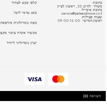
כתובת:
קלפי מבט לעתיד
משרד: לזרוב 33, ראשון לציון
כתובת אימייל:
מאג טרמי ליטר
service@peleandmore.co.il
שעות פעילות:
ראשון-חמישי: 09:00-16:00
מפה נומרולוגית מודפסת
מכשיר אקדח עיסוי מקצוע
יעוץ נומרולוגי ליחיד
השוואה
(0)