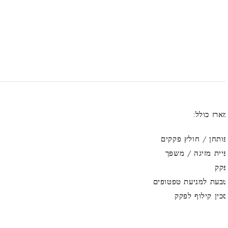
ארז כולל:
ותחן / חולץ פקקים
יית מזיגה / משפך
קק
בעת למניעת טפטופים
כין קילוף לפקק