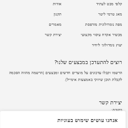
קלפי מבט לעתיד
אודות
מאג טרמי ליטר
תקנון
מפה נומרולוגית מודפסת
מאמרים
מכשיר אקדח עיסוי מקצועי
יצירת קשר
יעוץ נומרולוגי ליחיד
רוצים להתעדכן במבצעים שלנו?
הרשמו וקבלו עדכונים על מוצרים חדשים ומבצעים (הרשמה מהווה הסכמה
לקבלת תוכן שיווקי באמצעות אימייל).
יצירת קשר
כתובת:
משרד: לזרוב 33, ראשון לציון
כתובת אימייל:
אנחנו עושים שימוש בעוגיות
service@peleandmore.co.il
שעות פעילות: