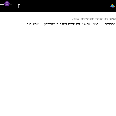
0
עמוד הבית
תיקים
תיקים לגבר
מכתבית PU דמוי עור A4 עם ידיות נשלפות ומחשבון – צבע חום