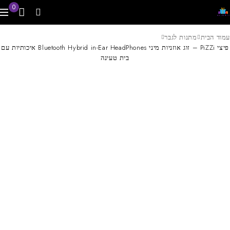
0
עמוד הבית
מתנות לגבר
פיצי PiZZi – זוג אוזניות מיני Bluetooth Hybrid in-Ear HeadPhones איכותיות עם
בית טעינה