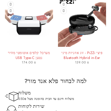
פיצי PiZZi - זוג אוזניות מיני
מערבל קלפים אוטומטי מהיר
Bluetooth Hybrid in-Ear
נטען USB Type-C
174.00
₪
139.00
₪
HeadPhones איכותיות עם בית
טעינה
למה לבחור פלא אנד מור?
משלוח
משלוח חינם עד הבית בהזמנה מעל 350₪
שירות לקוחות