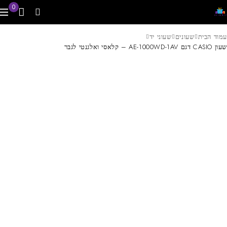
0
עמוד הבית
שעונים
שעוני יד
שעון CASIO דגם AE-1000WD-1AV – קלאסי ואלגנטי לגבר