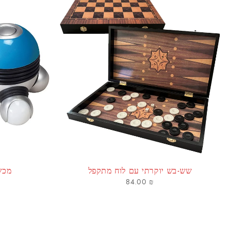
שש-בש יוקרתי עם לוח מתקפל
מכשי
84.00
₪