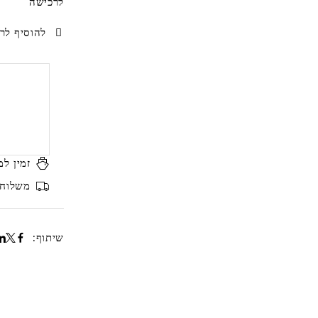
לרכישה
להוסיף לרש
זמין למ
משלוח ח
שיתוף: