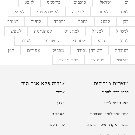
ים
ישראלי
כוכבים
כריסמס
לאבא
לאח
לאחות
לאישה
לאיש מקצוע
לאמא
לבן
לבעל
לחבר
לחברה
לחייל
למורה
למטייל
למנהל
למתגייס
למתגייסת
לנופש
לנכד
לסבא
לסבתא
לסטודנט
לעובד
לעובדת
לשולחן עבודה
מצחיק
צעירים
קיץ
רומנטי
שימושי
שנה חדשה
מוצרים מובילים
אודות פלא אנד מור
קלפי מבט לעתיד
אודות
מאג טרמי ליטר
תקנון
מפה נומרולוגית מודפסת
מאמרים
מכשיר אקדח עיסוי מקצועי
יצירת קשר