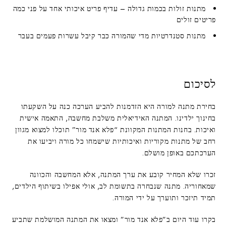
מתנות זולות בכמות גדולה
– עדיף פריט איכותי אחד על פני כמה
פריטים זולים
מתנות סטנדרטיות מדי
שהמורה כבר קיבל עשרות פעמים בעבר
לסיכום
בחירת מתנה למורה היא הזדמנות להביע הערכה כנה על השקעתו
בחינוך ילדינו. המתנה האידיאלית משלבת מחשבה, התאמה אישית
ואיכות. בחנות המתנות המקוונת “פלא אנד מור” תוכלו למצוא מגוון
רחב של מתנות מקוריות ואיכותיות שישמחו כל מורה ויביעו את
הערכתכם באופן מושלם.
זכרו שלא המחיר קובע את ערך המתנה, אלא המחשבה והכוונה
שמאחוריה. מתנה שנבחרה בתשומת לב, אולי אפילו בשיתוף הילדים,
תמיד תיזכר ותוערך על ידי המורה.
בקרו עוד היום ב”פלא אנד מור” ומצאו את המתנה המושלמת שתביע