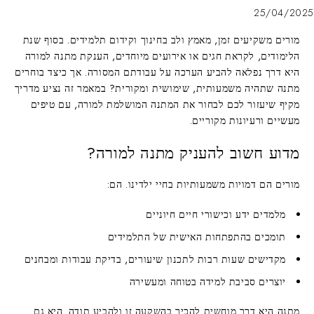
25/04/2025
מורים משקיעים זמן, מאמץ ולב בחינוך וקידום תלמידים. בסוף שנת
הלימודים, לקראת חגים או אירועים מיוחדים, הענקת מתנה למורה
היא דרך נפלאה להביע הערכה על עבודתם המסורה. אך כיצד בוחרים
מתנה שתהיה משמעותית, שימושית ומקורית? במאמר זה נציע מדריך
מקיף שיעזור לכם לבחור את המתנה המושלמת למורה, עם טיפים
מעשיים ורעיונות מקוריים.
מדוע חשוב להעניק מתנה למורה?
מורים הם דמויות משמעותיות בחיי ילדינו. הם:
מלמדים ידע וכישורי חיים חיוניים
תומכים בהתפתחות האישית של התלמידים
מקדישים שעות רבות לתכנון שיעורים, בדיקת עבודות ומבחנים
יוצרים סביבת למידה בטוחה ומעשירה
מתנה היא דרך מוחשית להכיר בהשקעה זו ולהביע תודה. היא גם