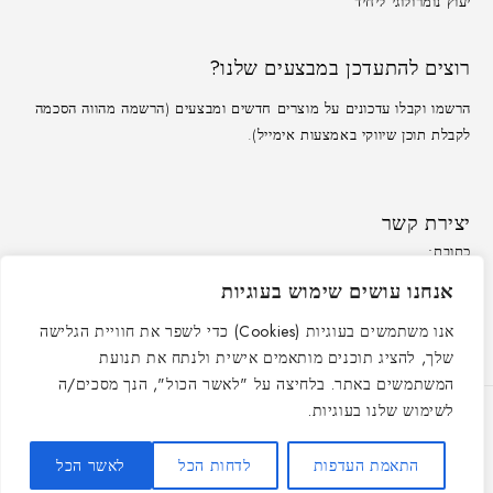
יעוץ נומרולוגי ליחיד
רוצים להתעדכן במבצעים שלנו?
הרשמו וקבלו עדכונים על מוצרים חדשים ומבצעים (הרשמה מהווה הסכמה
לקבלת תוכן שיווקי באמצעות אימייל).
יצירת קשר
כתובת:
משרד: לזרוב 33, ראשון לציון
כתובת אימייל:
אנחנו עושים שימוש בעוגיות
service@peleandmore.co.il
שעות פעילות:
ראשון-חמישי: 09:00-16:00
אנו משתמשים בעוגיות (Cookies) כדי לשפר את חוויית הגלישה
שלך, להציג תוכנים מותאמים אישית ולנתח את תנועת
המשתמשים באתר. בלחיצה על "לאשר הכול", הנך מסכים/ה
לשימוש שלנו בעוגיות.
התאמת העדפות
לדחות הכל
לאשר הכל
© כל הזכויות שמורות ״פלא אנד מור״ 2021-2025