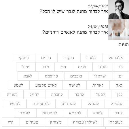
25/04/2025
איך לבחור מתנה לגבר שיש לו הכל?
24/04/2025
איך לבחור מתנה לאנשים רוחניים?
תגיות
אלכוהול
בלעדי
הוקרה
הורים
וויסקי
חג
חגיגי
חגים
חם
טבע
טיול
ים
ישראלי
כוכבים
כריסמס
לאבא
לאח
לאחות
לאישה
לאיש מקצוע
לאמא
לבן
לבעל
לחבר
לחברה
לחייל
למורה
למטייל
למנהל
למתגייס
למתגייסת
לנופש
לנכד
לסבא
לסבתא
לסטודנט
לעובד
לעובדת
לשולחן עבודה
מצחיק
צעירים
קיץ