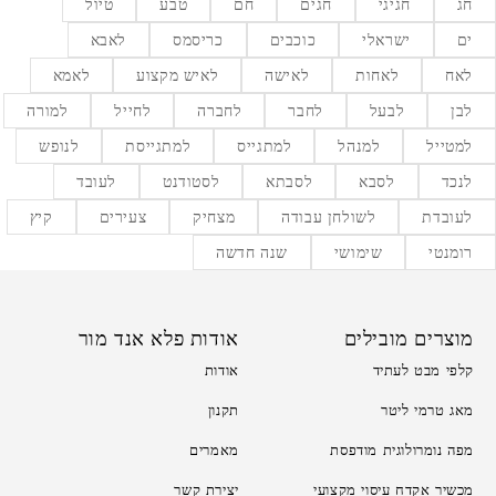
חג
חגיגי
חגים
חם
טבע
טיול
ים
ישראלי
כוכבים
כריסמס
לאבא
לאח
לאחות
לאישה
לאיש מקצוע
לאמא
לבן
לבעל
לחבר
לחברה
לחייל
למורה
למטייל
למנהל
למתגייס
למתגייסת
לנופש
לנכד
לסבא
לסבתא
לסטודנט
לעובד
לעובדת
לשולחן עבודה
מצחיק
צעירים
קיץ
רומנטי
שימושי
שנה חדשה
מוצרים מובילים
אודות פלא אנד מור
קלפי מבט לעתיד
אודות
מאג טרמי ליטר
תקנון
מפה נומרולוגית מודפסת
מאמרים
מכשיר אקדח עיסוי מקצועי
יצירת קשר