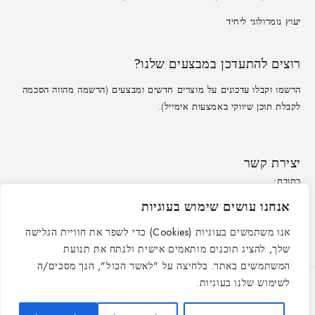
יעוץ נומרולוגי ליחיד
רוצים להתעדכן במבצעים שלנו?
הרשמו וקבלו עדכונים על מוצרים חדשים ומבצעים (הרשמה מהווה הסכמה
לקבלת תוכן שיווקי באמצעות אימייל).
יצירת קשר
כתובת:
משרד: לזרוב 33, ראשון לציון
כתובת אימייל:
אנחנו עושים שימוש בעוגיות
service@peleandmore.co.il
שעות פעילות:
ראשון-חמישי: 09:00-16:00
אנו משתמשים בעוגיות (Cookies) כדי לשפר את חוויית הגלישה
שלך, להציג תוכנים מותאמים אישית ולנתח את תנועת
המשתמשים באתר. בלחיצה על "לאשר הכול", הנך מסכים/ה
לשימוש שלנו בעוגיות.